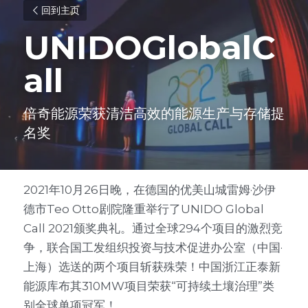
回到主页
UNIDOGlobalC
all 
倍奇能源荣获清洁高效的能源生产与存储提
名奖
2021年10月26日晚，在德国的优美山城雷姆·沙伊
德市Teo Otto剧院隆重举行了UNIDO Global 
Call 2021颁奖典礼。通过全球294个项目的激烈竞
争，联合国工发组织投资与技术促进办公室（中国·
上海）选送的两个项目斩获殊荣！中国浙江正泰新
能源库布其310MW项目荣获“可持续土壤治理”类
别全球单项冠军！