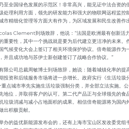
乃至全国绿色发展的示范区！非常高兴，能见证中法合资的
圾处理利用方面，领先的研发能力和强大的物联网远程监控
城市精细化管理等方面大有作为，为区域发展和民生改善作出
colas Clement到场致辞，他说：“法国是欧洲最有创新
的重要性，其中一个挑战就是要为后代建立更洁净的未来。
国气候变化大会上签订了相关环境保护协议。倍奇能源作为
，并且成功地与苏伊士新创建签订了战略合作协议。”
有限公司总裁周敏博士到场致辞，她说：随着城镇化率的提
期投资和后续服务市场将进一步增长。政府实行《生活垃圾
46个重点城市率先实施生活垃圾强制分类，并全部立法实施。
先地位，并取得客户的认可。第二代产品正与全球领先的食
机垃圾消减与减小占地面积的成果。相信倍奇能源将为国内
做出积极贡献。
举办的益优新能源发布会的，还有上海市宝山区发改委党组